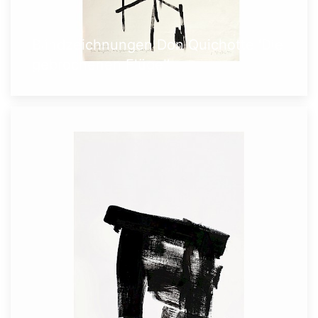
Blindzeichnungen Don Quichotte 'Die
gebrochenen Flügel'