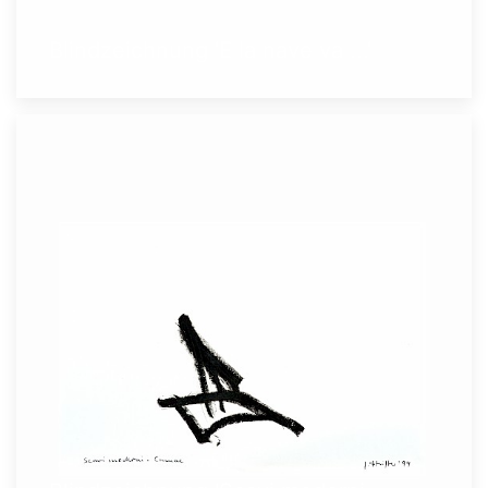
Blindzeichnung 'E la nave va ...'